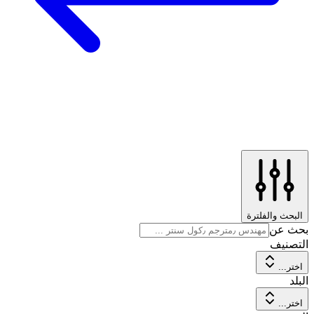
البحث والفلترة
بحث عن
التصنيف
اختر...
البلد
اختر...