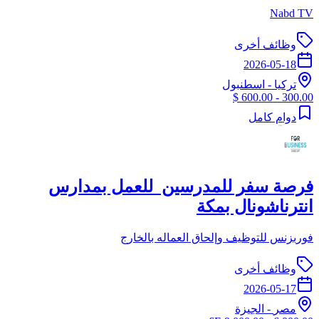
Nabd TV
وظائف أخرى
2026-05-18
تركيا
-
اسطنبول
300.00 - 600.00 $
دوام كامل
فرصة سفر للمدرسين للعمل بمدارس
انترناشونال بمكة
فوربزنس للتوظيف وإلحاق العماله بالخارج
وظائف أخرى
2026-05-17
مصر
-
الجيزة