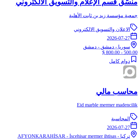
منسّق قسم الإعلام والتسويق الالكتروني
جمعية مؤسسة زيد بن ثابت الأهلية
الاعلان والتسويق الالكتروني
2026-07-27
سوريا
-
دمشق
- دمشق
500.00 - 800.00 $
دوام كامل
محاسب مالي
Eid marble mermer madencilik
المحاسبة
2026-07-27
تركيا
-
- İscehisar mermer ihtisas
AFYONKARAHİSAR