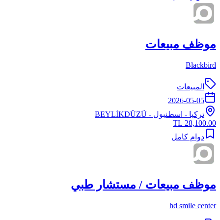
موظف مبيعات
Blackbird
المبيعات
2026-05-05
تركيا
-
اسطنبول
- BEYLİKDÜZÜ
28,100.00 TL
دوام كامل
موظف مبيعات / مستشار طبي
hd smile center