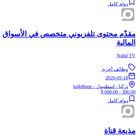
دوام كامل
مقدّم محتوى تلفزيوني متخصص في الأسواق
المالية
Nabd TV
وظائف أخرى
2026-05-18
تركيا
-
اسطنبول
- kağıthane
300.00 - 600.00 $
دوام كامل
مذيعة قناة