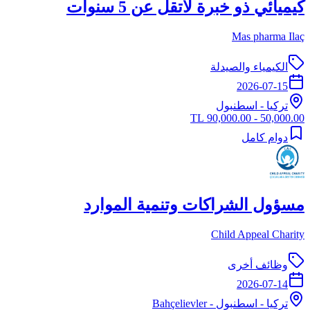
كيميائي ذو خبرة لاتقل عن 5 سنوات
Mas pharma Ilaç
الكيمياء والصيدلة
2026-07-15
تركيا
-
اسطنبول
50,000.00 - 90,000.00 TL
دوام كامل
مسؤول الشراكات وتنمية الموارد
Child Appeal Charity
وظائف أخرى
2026-07-14
تركيا
-
اسطنبول
- Bahçelievler