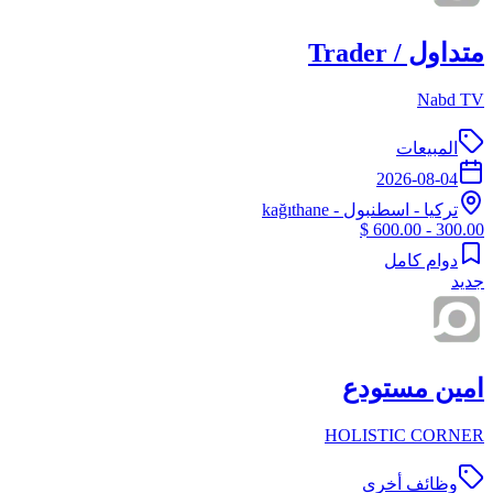
متداول / Trader
Nabd TV
المبيعات
2026-08-04
تركيا
-
اسطنبول
- kağıthane
300.00 - 600.00 $
دوام كامل
جديد
امين مستودع
HOLISTIC CORNER
وظائف أخرى