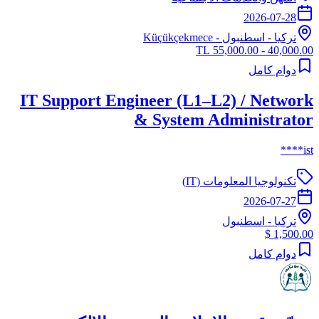
2026-07-28
تركيا
-
اسطنبول
- Küçükçekmece
40,000.00 - 55,000.00 TL
دوام كامل
IT Support Engineer (L1–L2) / Network
& System Administrator
ist****
تكنولوجيا المعلومات (IT)
2026-07-27
تركيا
-
اسطنبول
1,500.00 $
دوام كامل