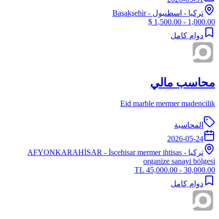
تركيا
-
اسطنبول
- Başakşehir
1,000.00 - 1,500.00 $
دوام كامل
محاسب مالي
Eid marble mermer madencilik
المحاسبة
2026-05-24
تركيا
-
- İscehisar mermer ihtisas
AFYONKARAHİSAR
organize sanayi bölgesi
30,000.00 - 45,000.00 TL
دوام كامل