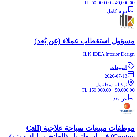
46,000.00 - 50,000.00 TL
دوام كامل
مسؤول استقطاب عملاء (عن بُعد)
ILK IDEA Interior Design
المبيعات
2026-07-13
تركيا
-
اسطنبول
50,000.00 - 150,000.00 TL
عن بعد
موظفات مبيعات سياحة علاجية (Call
Center) في إسطنبول (الفاتح وبيليك دوزو)