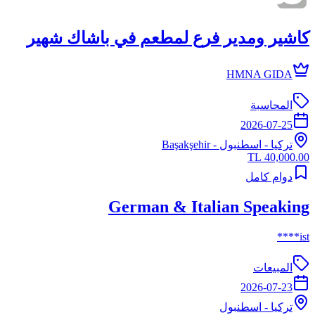
كاشير ومدير فرع لمطعم في باشاك شهير
HMNA GIDA
المحاسبة
2026-07-25
تركيا
-
اسطنبول
- Başakşehir
40,000.00 TL
دوام كامل
German & Italian Speaking
ist****
المبيعات
2026-07-23
تركيا
-
اسطنبول