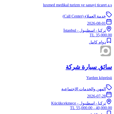
luxmed medikal turizm ve sanayi ticaret a.ş
خدمة العملاء (Call Center)
2026-08-01
تركيا
-
اسطنبول
- İstanbul
35,000.00 TL
دوام كامل
سائق سيارة شركة
Yardım köprüsü
المهن والخدمات الاجتماعية
2026-07-28
تركيا
-
اسطنبول
- Küçükçekmece
40,000.00 - 55,000.00 TL