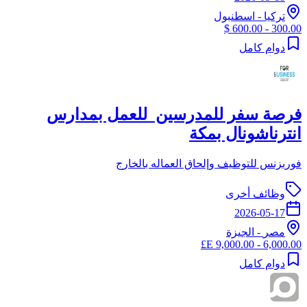
تركيا
-
اسطنبول
300.00 - 600.00 $
دوام كامل
فرصة سفر للمدرسين للعمل بمدارس
انترناشونال بمكة
فوربزنس للتوظيف وإلحاق العماله بالخارج
وظائف أخرى
2026-05-17
مصر
-
الجيزة
6,000.00 - 9,000.00 E£
دوام كامل