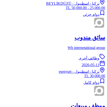
تركيا
-
اسطنبول
- BEYLİKDÜZÜ
25,000.00 - 50,000.00 TL
دوام جزئي
سائق مندوب
Wh internetational group
وظائف أخرى
2026-05-11
تركيا
-
اسطنبول
- esenyurt
30,000.00 TL
دوام كامل
موظف مبيعات