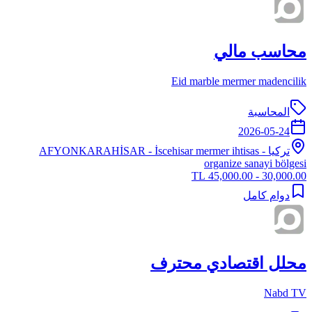
محاسب مالي
Eid marble mermer madencilik
المحاسبة
2026-05-24
تركيا
-
- İscehisar mermer ihtisas
AFYONKARAHİSAR
organize sanayi bölgesi
30,000.00 - 45,000.00 TL
دوام كامل
محلل اقتصادي محترف
Nabd TV