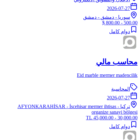
2026-07-27
سوريا
-
دمشق
- دمشق
500.00 - 800.00 $
دوام كامل
محاسب مالي
Eid marble mermer madencilik
المحاسبة
2026-07-27
تركيا
-
- İscehisar mermer ihtisas
AFYONKARAHİSAR
organize sanayi bölgesi
30,000.00 - 45,000.00 TL
دوام كامل