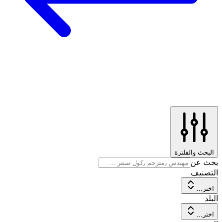
البحث والفلترة
بحث عن
التصنيف
اختر...
البلد
اختر...