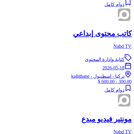
دوام كامل
كاتب محتوى إبداعي
Nabd TV
كتابة وإدارة المحتوى
2026-05-18
تركيا
-
اسطنبول
- kağıthane
300.00 - 600.00 $
دوام كامل
مونتير فيديو مبدع
Nabd TV