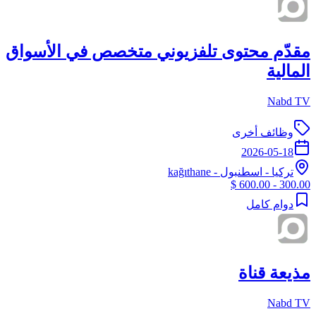
مقدّم محتوى تلفزيوني متخصص في الأسواق
المالية
Nabd TV
وظائف أخرى
2026-05-18
تركيا
-
اسطنبول
- kağıthane
300.00 - 600.00 $
دوام كامل
مذيعة قناة
Nabd TV