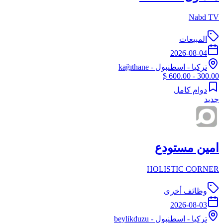
Nabd TV
المبيعات
2026-08-04
تركيا
-
اسطنبول
- kağıthane
300.00 - 600.00 $
دوام كامل
جديد
امين مستودع
HOLISTIC CORNER
وظائف أخرى
2026-08-03
تركيا
-
اسطنبول
- beylikduzu