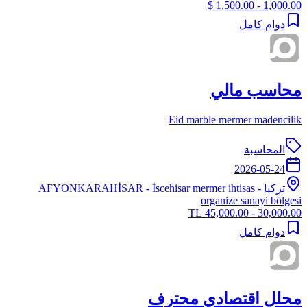
1,000.00 - 1,500.00 $
دوام كامل
محاسب مالي
Eid marble mermer madencilik
المحاسبة
2026-05-24
تركيا
-
- İscehisar mermer ihtisas
AFYONKARAHİSAR
organize sanayi bölgesi
30,000.00 - 45,000.00 TL
دوام كامل
محلل اقتصادي محترف