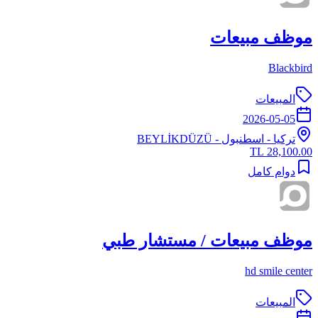
موظف مبيعات
Blackbird
المبيعات
2026-05-05
تركيا
-
اسطنبول
- BEYLİKDÜZÜ
28,100.00 TL
دوام كامل
موظف مبيعات / مستشار طبي
hd smile center
المبيعات