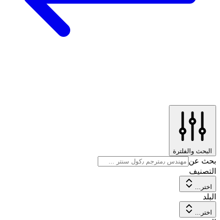
البحث والفلترة
بحث عن
التصنيف
اختر...
البلد
اختر...