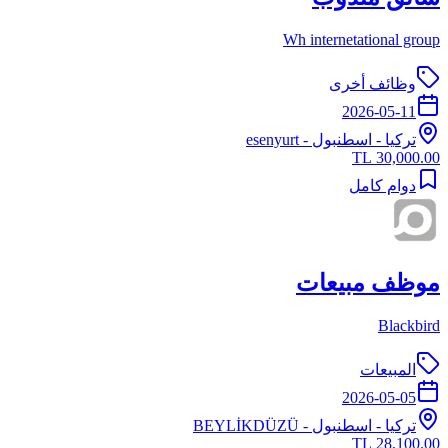
Wh internetational group
وظائف أخرى
2026-05-11
تركيا
-
اسطنبول
- esenyurt
30,000.00 TL
دوام كامل
موظف مبيعات
Blackbird
المبيعات
2026-05-05
تركيا
-
اسطنبول
- BEYLİKDÜZÜ
28,100.00 TL