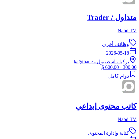
متداول / Trader
Nabd TV
وظائف أخرى
2026-05-18
تركيا
-
اسطنبول
- kağıthane
300.00 - 600.00 $
دوام كامل
كاتب محتوى إبداعي
Nabd TV
كتابة وإدارة المحتوى