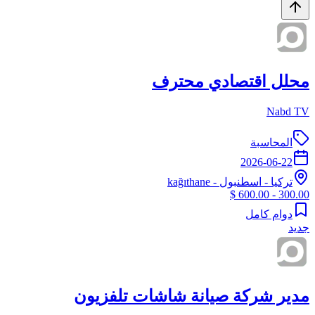
محلل اقتصادي محترف
Nabd TV
المحاسبة
2026-06-22
تركيا
-
اسطنبول
- kağıthane
300.00 - 600.00 $
دوام كامل
جديد
مدير شركة صيانة شاشات تلفزيون