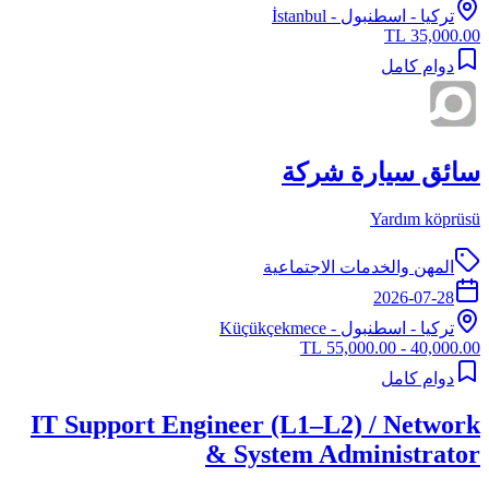
تركيا
-
اسطنبول
- İstanbul
35,000.00 TL
دوام كامل
سائق سيارة شركة
Yardım köprüsü
المهن والخدمات الاجتماعية
2026-07-28
تركيا
-
اسطنبول
- Küçükçekmece
40,000.00 - 55,000.00 TL
دوام كامل
IT Support Engineer (L1–L2) / Network
& System Administrator