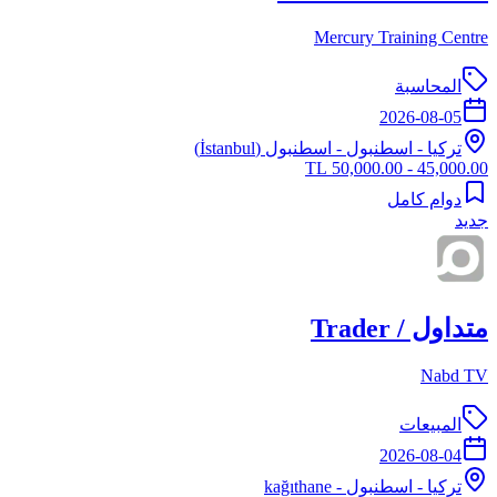
Mercury Training Centre
المحاسبة
2026-08-05
تركيا
-
اسطنبول
- اسطنبول (İstanbul)
45,000.00 - 50,000.00 TL
دوام كامل
جديد
متداول / Trader
Nabd TV
المبيعات
2026-08-04
تركيا
-
اسطنبول
- kağıthane