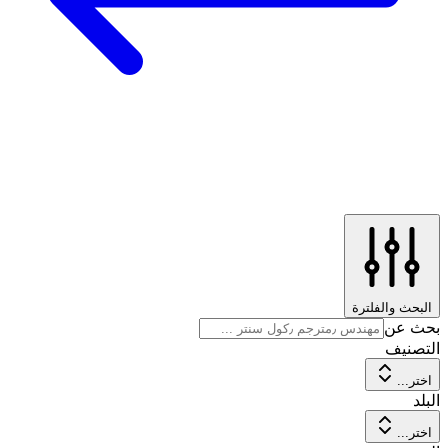
البحث والفلترة
بحث عن
التصنيف
اختر...
البلد
اختر...