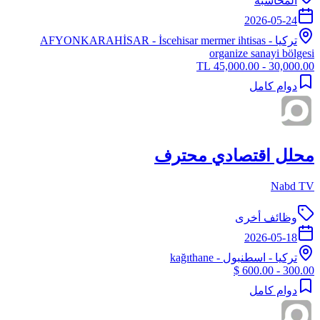
المحاسبة
2026-05-24
تركيا
-
- İscehisar mermer ihtisas
AFYONKARAHİSAR
organize sanayi bölgesi
30,000.00 - 45,000.00 TL
دوام كامل
محلل اقتصادي محترف
Nabd TV
وظائف أخرى
2026-05-18
تركيا
-
اسطنبول
- kağıthane
300.00 - 600.00 $
دوام كامل