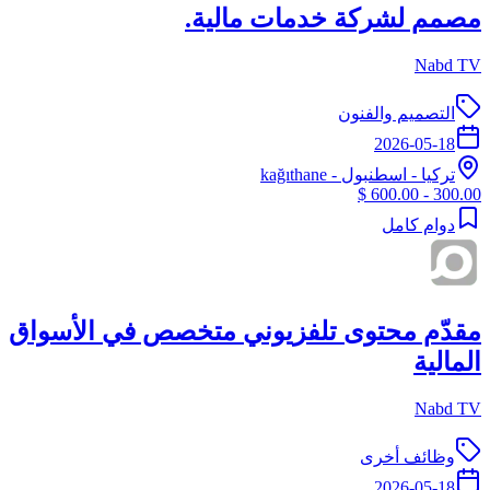
مصمم لشركة خدمات مالية.
Nabd TV
التصميم والفنون
2026-05-18
تركيا
-
اسطنبول
- kağıthane
300.00 - 600.00 $
دوام كامل
مقدّم محتوى تلفزيوني متخصص في الأسواق
المالية
Nabd TV
وظائف أخرى
2026-05-18