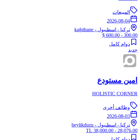
المبيعات
2026-08-04
تركيا
-
اسطنبول
- kağıthane
300.00 - 600.00 $
دوام كامل
جديد
امين مستودع
HOLISTIC CORNER
وظائف أخرى
2026-08-03
تركيا
-
اسطنبول
- beylikduzu
28,076.00 - 38,000.00 TL
دوام كامل