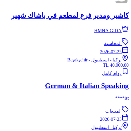
كاشير ومدير فرع لمطعم في باشاك شهير
HMNA GIDA
المحاسبة
2026-07-25
تركيا
-
اسطنبول
- Başakşehir
40,000.00 TL
دوام كامل
German & Italian Speaking
ist****
المبيعات
2026-07-23
تركيا
-
اسطنبول