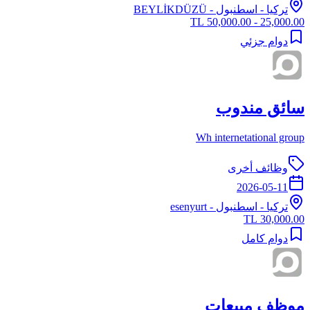
تركيا
-
اسطنبول
- BEYLİKDÜZÜ
25,000.00 - 50,000.00 TL
دوام جزئي
سائق مندوب
Wh internetational group
وظائف أخرى
2026-05-11
تركيا
-
اسطنبول
- esenyurt
30,000.00 TL
دوام كامل
موظف مبيعات