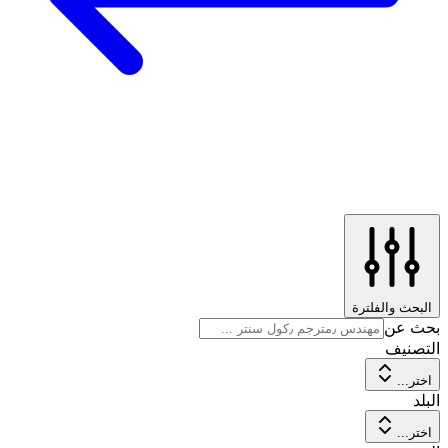
البحث والفلترة
بحث عن
التصنيف
اختر...
البلد
اختر...