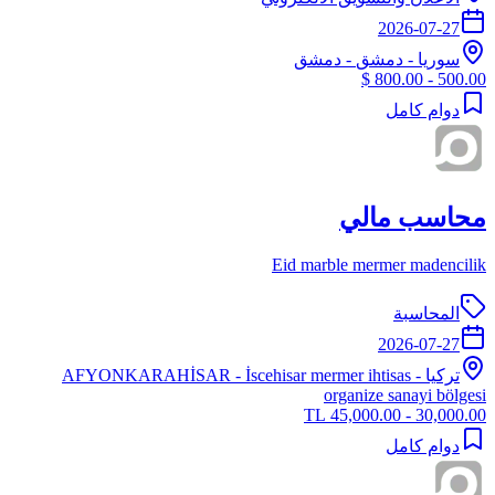
2026-07-27
سوريا
-
دمشق
- دمشق
500.00 - 800.00 $
دوام كامل
محاسب مالي
Eid marble mermer madencilik
المحاسبة
2026-07-27
تركيا
-
- İscehisar mermer ihtisas
AFYONKARAHİSAR
organize sanayi bölgesi
30,000.00 - 45,000.00 TL
دوام كامل