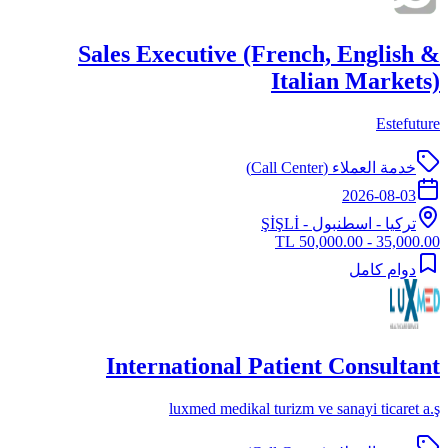
Sales Executive (French, English &
Italian Markets)
Estefuture
خدمة العملاء (Call Center)
2026-08-03
تركيا
-
اسطنبول
- ŞİŞLİ
35,000.00 - 50,000.00 TL
دوام كامل
International Patient Consultant
luxmed medikal turizm ve sanayi ticaret a.ş