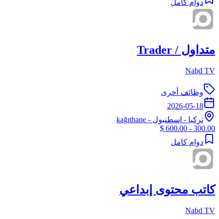
دوام كامل
متداول / Trader
Nabd TV
وظائف أخرى
2026-05-18
تركيا
-
اسطنبول
- kağıthane
300.00 - 600.00 $
دوام كامل
كاتب محتوى إبداعي
Nabd TV