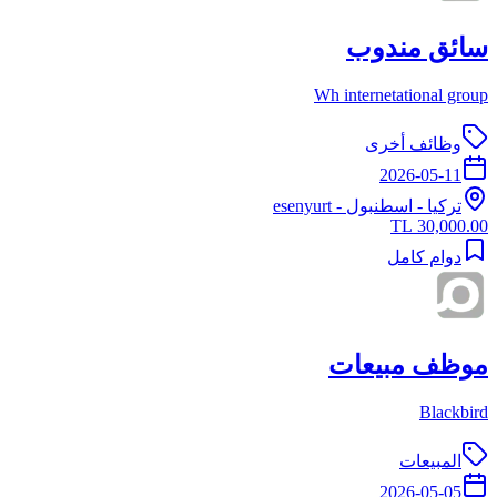
سائق مندوب
Wh internetational group
وظائف أخرى
2026-05-11
تركيا
-
اسطنبول
- esenyurt
30,000.00 TL
دوام كامل
موظف مبيعات
Blackbird
المبيعات
2026-05-05