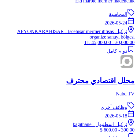
Eid marble mermer madencilik
المحاسبة
2026-05-24
تركيا
-
- İscehisar mermer ihtisas
AFYONKARAHİSAR
organize sanayi bölgesi
30,000.00 - 45,000.00 TL
دوام كامل
محلل اقتصادي محترف
Nabd TV
وظائف أخرى
2026-05-18
تركيا
-
اسطنبول
- kağıthane
300.00 - 600.00 $