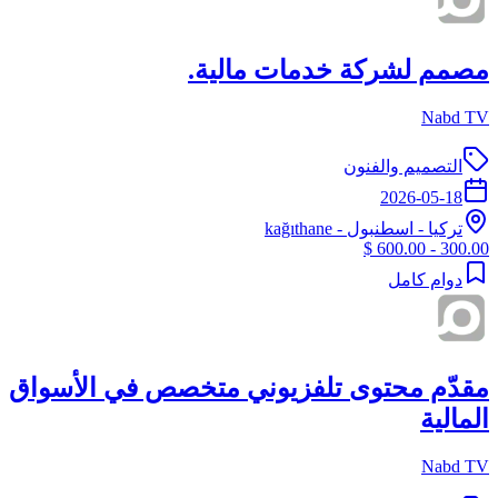
مصمم لشركة خدمات مالية.
Nabd TV
التصميم والفنون
2026-05-18
تركيا
-
اسطنبول
- kağıthane
300.00 - 600.00 $
دوام كامل
مقدّم محتوى تلفزيوني متخصص في الأسواق
المالية
Nabd TV