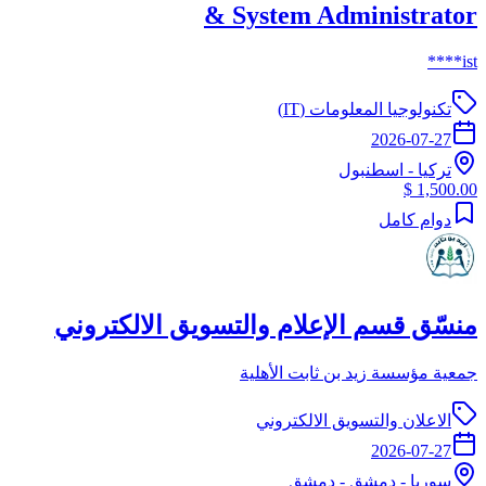
& System Administrator
ist****
تكنولوجيا المعلومات (IT)
2026-07-27
تركيا
-
اسطنبول
1,500.00 $
دوام كامل
منسّق قسم الإعلام والتسويق الالكتروني
جمعية مؤسسة زيد بن ثابت الأهلية
الاعلان والتسويق الالكتروني
2026-07-27
سوريا
-
دمشق
- دمشق