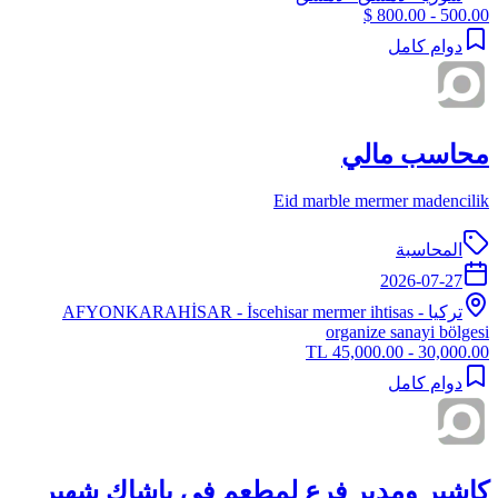
500.00 - 800.00 $
دوام كامل
محاسب مالي
Eid marble mermer madencilik
المحاسبة
2026-07-27
تركيا
-
- İscehisar mermer ihtisas
AFYONKARAHİSAR
organize sanayi bölgesi
30,000.00 - 45,000.00 TL
دوام كامل
كاشير ومدير فرع لمطعم في باشاك شهير