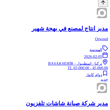
مدير انتاج لمصنع في بهجة شهير
Orwood
الهندسة
2026-02-05
تركيا
-
اسطنبول
- BAŞAKŞEHİR
45,000.00 - 65,000.00 TL
دوام كامل
جديد
مدير شركة صيانة شاشات تلفزيون