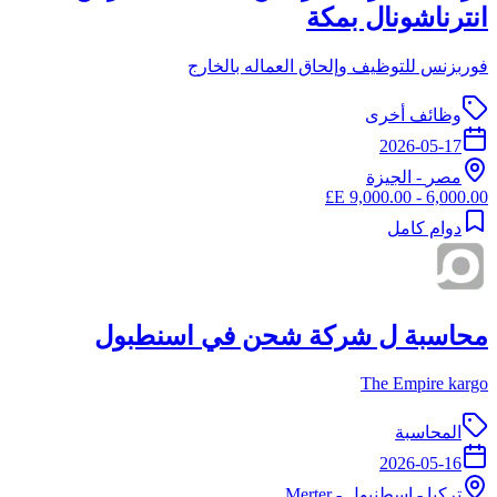
انترناشونال بمكة
فوربزنس للتوظيف وإلحاق العماله بالخارج
وظائف أخرى
2026-05-17
مصر
-
الجيزة
6,000.00 - 9,000.00 E£
دوام كامل
محاسبة ل شركة شحن في اسنطبول
The Empire kargo
المحاسبة
2026-05-16
تركيا
-
اسطنبول
- Merter