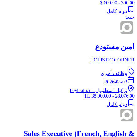
300.00 - 600.00 $
دوام كامل
جديد
امين مستودع
HOLISTIC CORNER
وظائف أخرى
2026-08-03
تركيا
-
اسطنبول
- beylikduzu
28,076.00 - 38,000.00 TL
دوام كامل
Sales Executive (French, English &