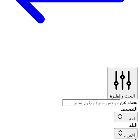
البحث والفلترة
بحث عن
التصنيف
اختر...
البلد
اختر...