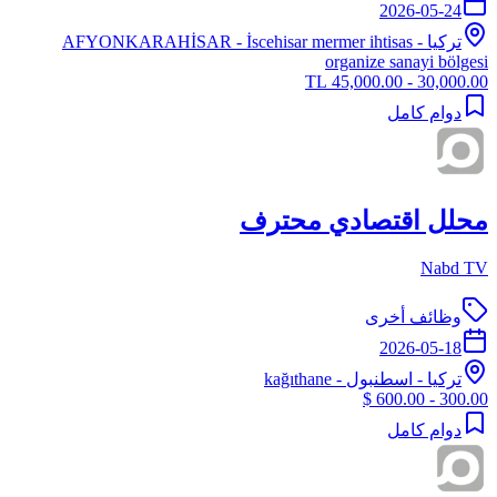
2026-05-24
تركيا
-
- İscehisar mermer ihtisas
AFYONKARAHİSAR
organize sanayi bölgesi
30,000.00 - 45,000.00 TL
دوام كامل
محلل اقتصادي محترف
Nabd TV
وظائف أخرى
2026-05-18
تركيا
-
اسطنبول
- kağıthane
300.00 - 600.00 $
دوام كامل