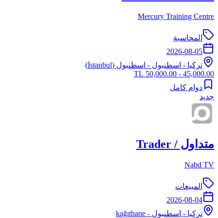
Mercury Training Centre
المحاسبة
2026-08-05
تركيا
-
اسطنبول
- اسطنبول (İstanbul)
45,000.00 - 50,000.00 TL
دوام كامل
جديد
متداول / Trader
Nabd TV
المبيعات
2026-08-04
تركيا
-
اسطنبول
- kağıthane