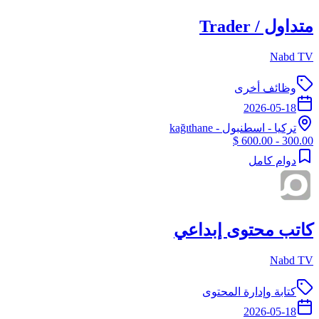
متداول / Trader
Nabd TV
وظائف أخرى
2026-05-18
تركيا
-
اسطنبول
- kağıthane
300.00 - 600.00 $
دوام كامل
كاتب محتوى إبداعي
Nabd TV
كتابة وإدارة المحتوى
2026-05-18