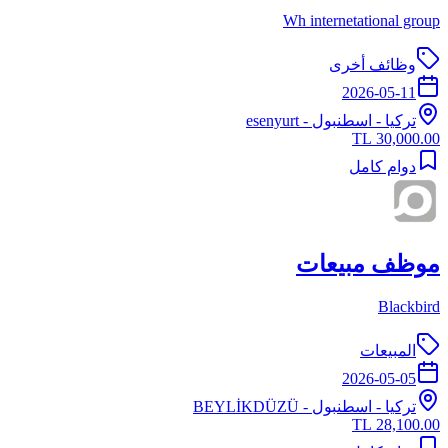
Wh internetational group
وظائف أخرى
2026-05-11
تركيا
-
اسطنبول
- esenyurt
30,000.00 TL
دوام كامل
موظف مبيعات
Blackbird
المبيعات
2026-05-05
تركيا
-
اسطنبول
- BEYLİKDÜZÜ
28,100.00 TL