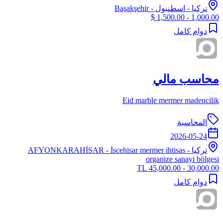
تركيا
-
اسطنبول
- Başakşehir
1,000.00 - 1,500.00 $
دوام كامل
محاسب مالي
Eid marble mermer madencilik
المحاسبة
2026-05-24
تركيا
-
- İscehisar mermer ihtisas
AFYONKARAHİSAR
organize sanayi bölgesi
30,000.00 - 45,000.00 TL
دوام كامل