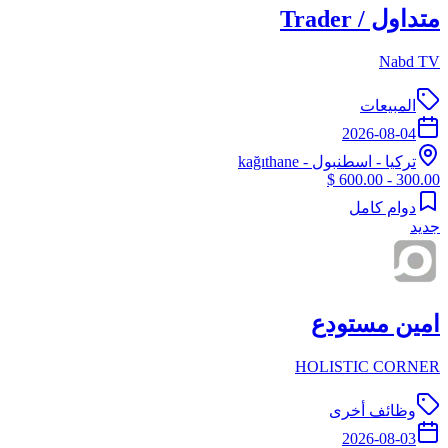
متداول / Trader
Nabd TV
المبيعات
2026-08-04
تركيا
-
اسطنبول
- kağıthane
300.00 - 600.00 $
دوام كامل
جديد
امين مستودع
HOLISTIC CORNER
وظائف أخرى
2026-08-03