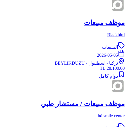
موظف مبيعات
Blackbird
المبيعات
2026-05-05
تركيا
-
اسطنبول
- BEYLİKDÜZÜ
28,100.00 TL
دوام كامل
موظف مبيعات / مستشار طبي
hd smile center