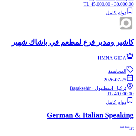
30,000.00 - 45,000.00 TL
دوام كامل
كاشير ومدير فرع لمطعم في باشاك شهير
HMNA GIDA
المحاسبة
2026-07-25
تركيا
-
اسطنبول
- Başakşehir
40,000.00 TL
دوام كامل
German & Italian Speaking
ist****