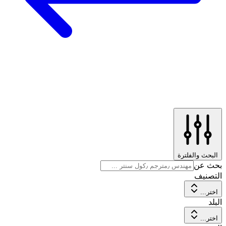
البحث والفلترة
بحث عن
التصنيف
اختر...
البلد
اختر...