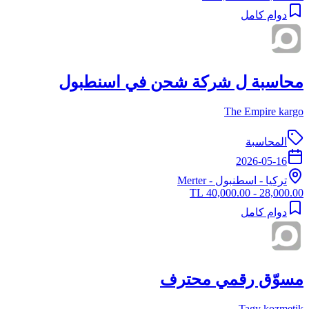
دوام كامل
محاسبة ل شركة شحن في اسنطبول
The Empire kargo
المحاسبة
2026-05-16
تركيا
-
اسطنبول
- Merter
28,000.00 - 40,000.00 TL
دوام كامل
مسوّق رقمي محترف
Tagy kozmetik