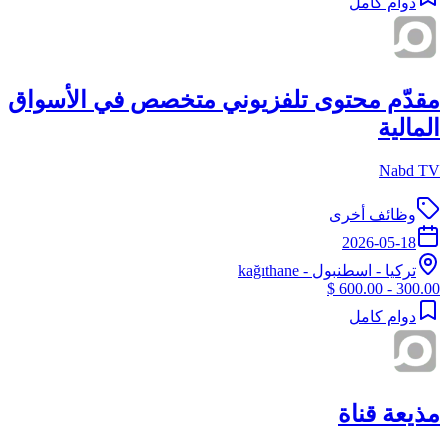
دوام كامل
مقدّم محتوى تلفزيوني متخصص في الأسواق
المالية
Nabd TV
وظائف أخرى
2026-05-18
تركيا
-
اسطنبول
- kağıthane
300.00 - 600.00 $
دوام كامل
مذيعة قناة