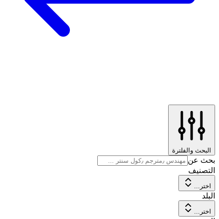
البحث والفلترة
بحث عن
التصنيف
اختر...
البلد
اختر...