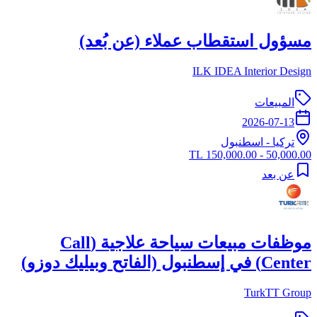
مسؤول استقطاب عملاء (عن بُعد)
ILK IDEA Interior Design
المبيعات
2026-07-13
تركيا
-
اسطنبول
50,000.00 - 150,000.00 TL
عن بعد
موظفات مبيعات سياحة علاجية (Call
Center) في إسطنبول (الفاتح وبيليك دوزو)
TurkTT Group