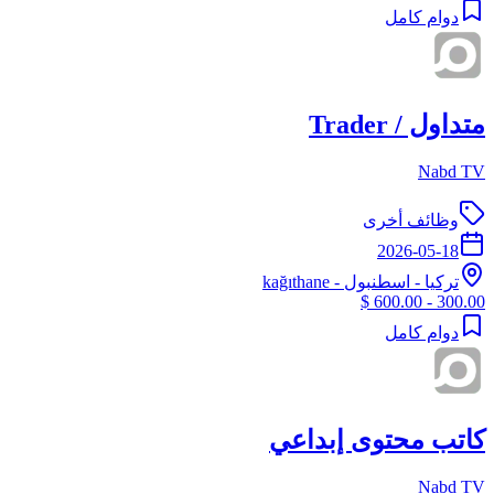
دوام كامل
متداول / Trader
Nabd TV
وظائف أخرى
2026-05-18
تركيا
-
اسطنبول
- kağıthane
300.00 - 600.00 $
دوام كامل
كاتب محتوى إبداعي
Nabd TV