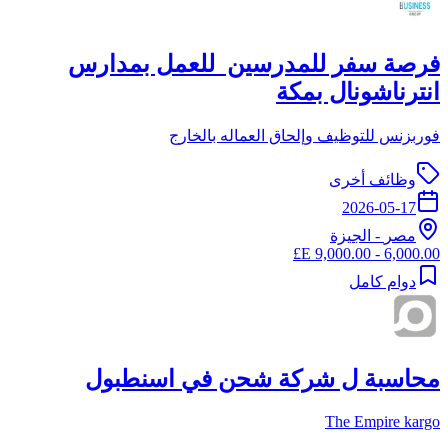
فرصة سفر للمدرسين للعمل بمدارس
انترناشونال بمكة
فوربزنس للتوظيف وإلحاق العماله بالخارج
وظائف أخرى
2026-05-17
مصر
-
الجيزة
6,000.00 - 9,000.00 E£
دوام كامل
محاسبة ل شركة شحن في اسنطبول
The Empire kargo