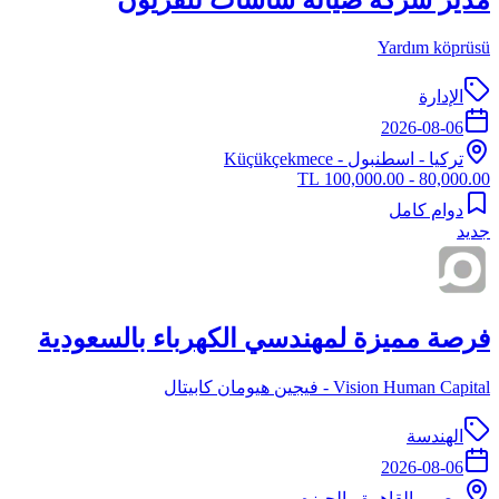
Yardım köprüsü
الإدارة
2026-08-06
تركيا
-
اسطنبول
- Küçükçekmece
80,000.00 - 100,000.00 TL
دوام كامل
جديد
فرصة مميزة لمهندسي الكهرباء بالسعودية
Vision Human Capital - فيجين هيومان كابيتال
الهندسة
2026-08-06
مصر
-
القاهرة
- الجيزه