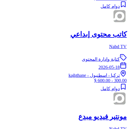
دوام كامل
كاتب محتوى إبداعي
Nabd TV
كتابة وإدارة المحتوى
2026-05-18
تركيا
-
اسطنبول
- kağıthane
300.00 - 600.00 $
دوام كامل
مونتير فيديو مبدع
Nabd TV