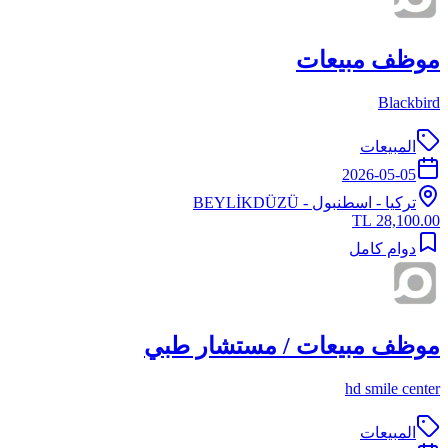
موظف مبيعات
Blackbird
المبيعات
2026-05-05
تركيا
-
اسطنبول
- BEYLİKDÜZÜ
28,100.00 TL
دوام كامل
موظف مبيعات / مستشار طبي
hd smile center
المبيعات