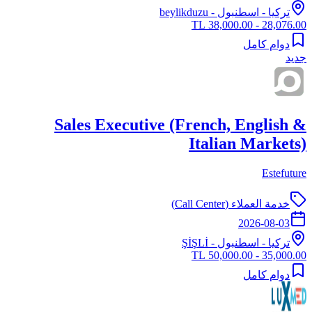
تركيا
-
اسطنبول
- beylikduzu
28,076.00 - 38,000.00 TL
دوام كامل
جديد
Sales Executive (French, English &
Italian Markets)
Estefuture
خدمة العملاء (Call Center)
2026-08-03
تركيا
-
اسطنبول
- ŞİŞLİ
35,000.00 - 50,000.00 TL
دوام كامل