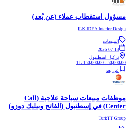
مسؤول استقطاب عملاء (عن بُعد)
ILK IDEA Interior Design
المبيعات
2026-07-13
تركيا
-
اسطنبول
50,000.00 - 150,000.00 TL
عن بعد
موظفات مبيعات سياحة علاجية (Call
Center) في إسطنبول (الفاتح وبيليك دوزو)
TurkTT Group