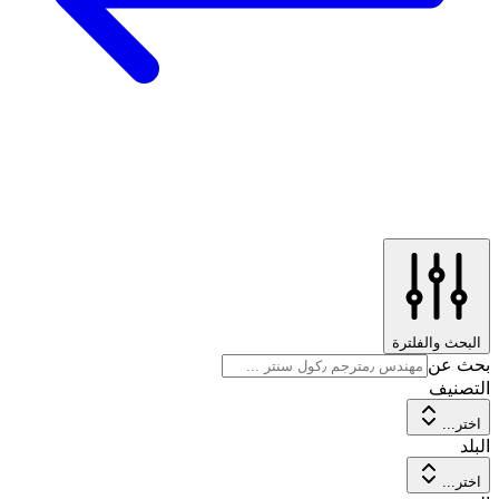
البحث والفلترة
بحث عن
التصنيف
اختر...
البلد
اختر...