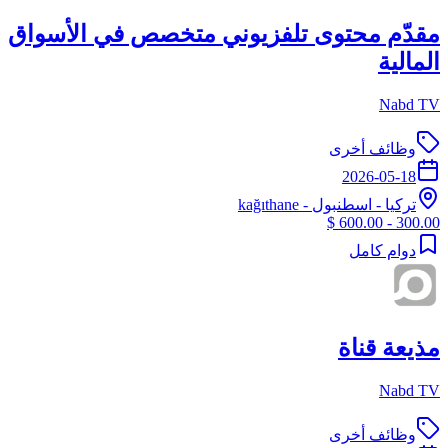
مقدّم محتوى تلفزيوني متخصص في الأسواق
المالية
Nabd TV
وظائف أخرى
2026-05-18
تركيا
-
اسطنبول
- kağıthane
300.00 - 600.00 $
دوام كامل
مذيعة قناة
Nabd TV
وظائف أخرى