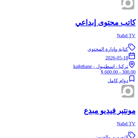
كاتب محتوى إبداعي
Nabd TV
كتابة وإدارة المحتوى
2026-05-18
تركيا
-
اسطنبول
- kağıthane
300.00 - 600.00 $
دوام كامل
مونتير فيديو مبدع
Nabd TV
التصميم والفنون