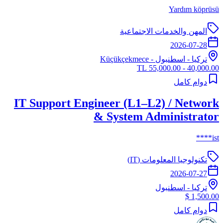
Yardım köprüsü
المهن والخدمات الاجتماعية
2026-07-28
تركيا
-
اسطنبول
- Küçükçekmece
40,000.00 - 55,000.00 TL
دوام كامل
IT Support Engineer (L1–L2) / Network
& System Administrator
ist****
تكنولوجيا المعلومات (IT)
2026-07-27
تركيا
-
اسطنبول
1,500.00 $
دوام كامل