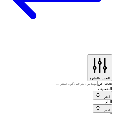
البحث والفلترة
بحث عن
التصنيف
اختر...
البلد
اختر...