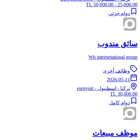
25,000.00 - 50,000.00 TL
دوام جزئي
سائق مندوب
Wh internetational group
وظائف أخرى
2026-05-11
تركيا
-
اسطنبول
- esenyurt
30,000.00 TL
دوام كامل
موظف مبيعات