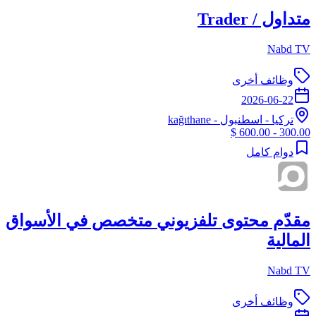
متداول / Trader
Nabd TV
وظائف أخرى
2026-06-22
تركيا
-
اسطنبول
- kağıthane
300.00 - 600.00 $
دوام كامل
مقدّم محتوى تلفزيوني متخصص في الأسواق
المالية
Nabd TV
وظائف أخرى