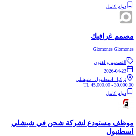
دوام كامل
مصمم غرافيك
Glomones Glomones
التصميم والفنون
2026-04-23
تركيا
-
اسطنبول
- شيشلي
30,000.00 - 45,000.00 TL
دوام كامل
موظف مستودع لشركة شحن في شيشلي
اسطنبول