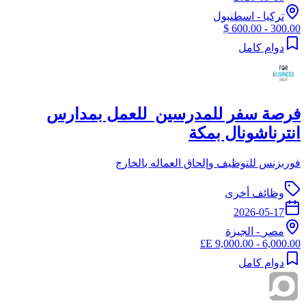
تركيا
-
اسطنبول
300.00 - 600.00 $
دوام كامل
فرصة سفر للمدرسين للعمل بمدارس
انترناشونال بمكة
فوربزنس للتوظيف وإلحاق العماله بالخارج
وظائف أخرى
2026-05-17
مصر
-
الجيزة
6,000.00 - 9,000.00 E£
دوام كامل