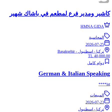
كاشير ومدير فرع لمطعم في باشاك شهير
HMNA GIDA
المحاسبة
2026-07-25
تركيا
-
اسطنبول
- Başakşehir
40,000.00 TL
دوام كامل
German & Italian Speaking
ist****
المبيعات
2026-07-23
تركيا
-
اسطنبول