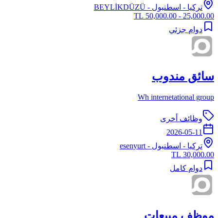
تركيا
-
اسطنبول
- BEYLİKDÜZÜ
25,000.00 - 50,000.00 TL
دوام جزئي
سائق مندوب
Wh internetational group
وظائف أخرى
2026-05-11
تركيا
-
اسطنبول
- esenyurt
30,000.00 TL
دوام كامل
موظف مبيعات