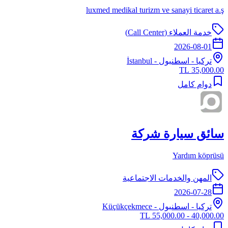
luxmed medikal turizm ve sanayi ticaret a.ş
خدمة العملاء (Call Center)
2026-08-01
تركيا
-
اسطنبول
- İstanbul
35,000.00 TL
دوام كامل
سائق سيارة شركة
Yardım köprüsü
المهن والخدمات الاجتماعية
2026-07-28
تركيا
-
اسطنبول
- Küçükçekmece
40,000.00 - 55,000.00 TL