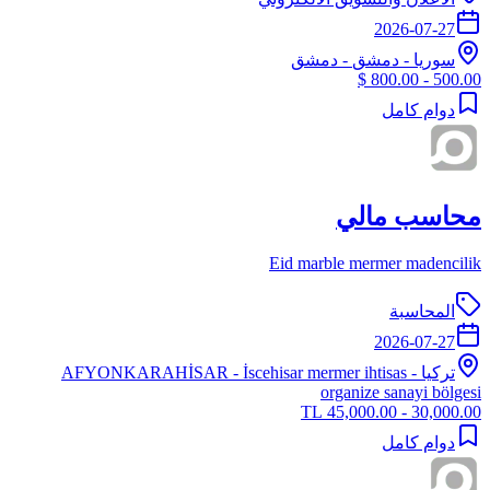
2026-07-27
سوريا
-
دمشق
- دمشق
500.00 - 800.00 $
دوام كامل
محاسب مالي
Eid marble mermer madencilik
المحاسبة
2026-07-27
تركيا
-
- İscehisar mermer ihtisas
AFYONKARAHİSAR
organize sanayi bölgesi
30,000.00 - 45,000.00 TL
دوام كامل