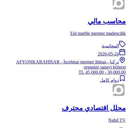
محاسب مالي
Eid marble mermer madencilik
المحاسبة
2026-05-24
تركيا
-
- İscehisar mermer ihtisas
AFYONKARAHİSAR
organize sanayi bölgesi
30,000.00 - 45,000.00 TL
دوام كامل
محلل اقتصادي محترف
Nabd TV