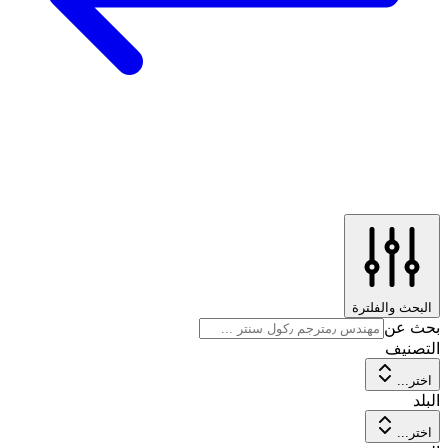
البحث والفلترة
بحث عن
التصنيف
اختر...
البلد
اختر...