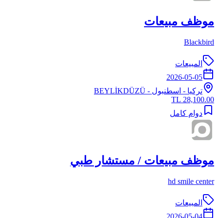
موظف مبيعات
Blackbird
المبيعات
2026-05-05
تركيا
-
اسطنبول
- BEYLİKDÜZÜ
28,100.00 TL
دوام كامل
موظف مبيعات / مستشار طبي
hd smile center
المبيعات
2026-05-04