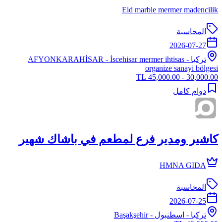
Eid marble mermer madencilik
المحاسبة
2026-07-27
تركيا
-
- İscehisar mermer ihtisas
AFYONKARAHİSAR
organize sanayi bölgesi
30,000.00 - 45,000.00 TL
دوام كامل
كاشير ومدير فرع لمطعم في باشاك شهير
HMNA GIDA
المحاسبة
2026-07-25
تركيا
-
اسطنبول
- Başakşehir