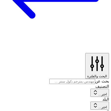
البحث والفلترة
بحث عن
التصنيف
اختر...
البلد
اختر...