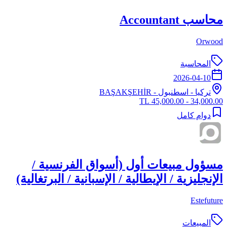
محاسب Accountant
Orwood
المحاسبة
2026-04-10
تركيا
-
اسطنبول
- BAŞAKŞEHİR
34,000.00 - 45,000.00 TL
دوام كامل
مسؤول مبيعات أول (أسواق الفرنسية /
الإنجليزية / الإيطالية / الإسبانية / البرتغالية)
Estefuture
المبيعات