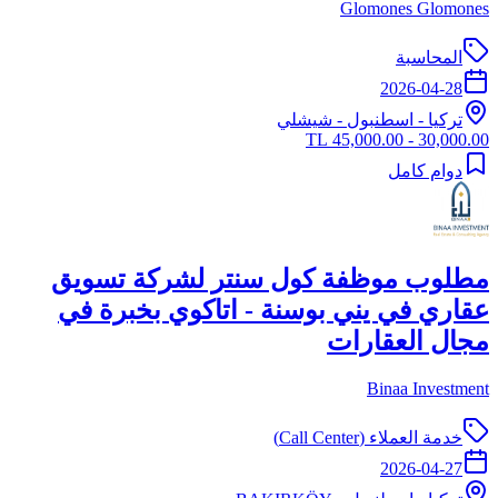
Glomones Glomones
المحاسبة
2026-04-28
تركيا
-
اسطنبول
- شيشلي
30,000.00 - 45,000.00 TL
دوام كامل
مطلوب موظفة كول سنتر لشركة تسويق
عقاري في يني بوسنة - اتاكوي بخبرة في
مجال العقارات
Binaa Investment
خدمة العملاء (Call Center)
2026-04-27