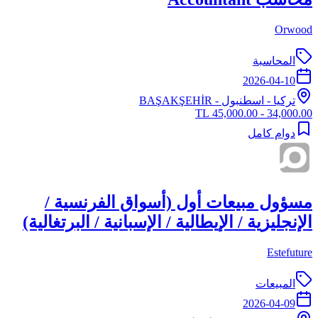
Orwood
المحاسبة
2026-04-10
تركيا
-
اسطنبول
- BAŞAKŞEHİR
34,000.00 - 45,000.00 TL
دوام كامل
مسؤول مبيعات أول (أسواق الفرنسية /
الإنجليزية / الإيطالية / الإسبانية / البرتغالية)
Estefuture
المبيعات
2026-04-09