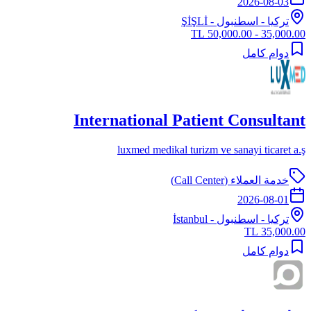
2026-08-03
تركيا
-
اسطنبول
- ŞİŞLİ
35,000.00 - 50,000.00 TL
دوام كامل
International Patient Consultant
luxmed medikal turizm ve sanayi ticaret a.ş
خدمة العملاء (Call Center)
2026-08-01
تركيا
-
اسطنبول
- İstanbul
35,000.00 TL
دوام كامل