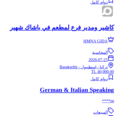
دوام كامل
كاشير ومدير فرع لمطعم في باشاك شهير
HMNA GIDA
المحاسبة
2026-07-25
تركيا
-
اسطنبول
- Başakşehir
40,000.00 TL
دوام كامل
German & Italian Speaking
ist****
المبيعات