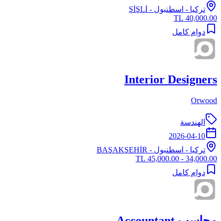
تركيا
-
اسطنبول
- ŞİŞLİ
40,000.00 TL
دوام كامل
Interior Designers
Orwood
الهندسة
2026-04-10
تركيا
-
اسطنبول
- BAŞAKŞEHİR
34,000.00 - 45,000.00 TL
دوام كامل
محاسب Accountant