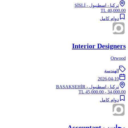
تركيا
-
اسطنبول
- ŞİŞLİ
40,000.00 TL
دوام كامل
Interior Designers
Orwood
الهندسة
2026-04-10
تركيا
-
اسطنبول
- BAŞAKŞEHİR
34,000.00 - 45,000.00 TL
دوام كامل
محاسب Accountant