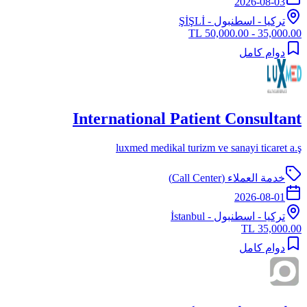
2026-08-03
تركيا
-
اسطنبول
- ŞİŞLİ
35,000.00 - 50,000.00 TL
دوام كامل
International Patient Consultant
luxmed medikal turizm ve sanayi ticaret a.ş
خدمة العملاء (Call Center)
2026-08-01
تركيا
-
اسطنبول
- İstanbul
35,000.00 TL
دوام كامل