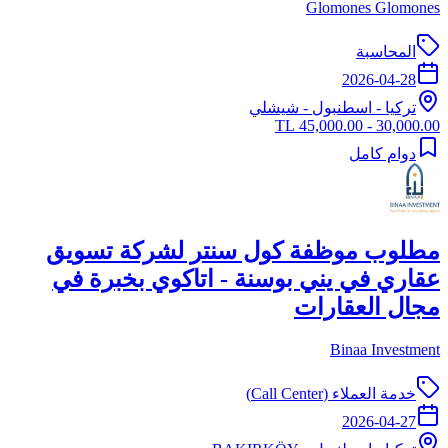
Glomones Glomones
المحاسبة
2026-04-28
تركيا
-
اسطنبول
- شيشلي
30,000.00 - 45,000.00 TL
دوام كامل
مطلوب موظفة كول سنتر لشركة تسويق
عقاري في يني بوسنة - اتاكوي بخبرة في
مجال العقارات
Binaa Investment
خدمة العملاء (Call Center)
2026-04-27