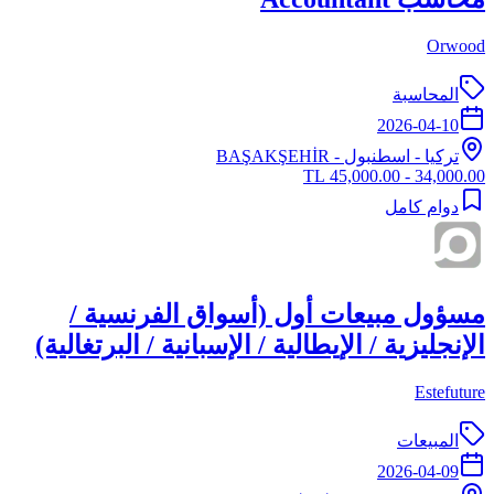
Orwood
المحاسبة
2026-04-10
تركيا
-
اسطنبول
- BAŞAKŞEHİR
34,000.00 - 45,000.00 TL
دوام كامل
مسؤول مبيعات أول (أسواق الفرنسية /
الإنجليزية / الإيطالية / الإسبانية / البرتغالية)
Estefuture
المبيعات
2026-04-09