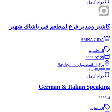
دوام كامل
كاشير ومدير فرع لمطعم في باشاك شهير
HMNA GIDA
المحاسبة
2026-07-25
تركيا
-
اسطنبول
- Başakşehir
40,000.00 TL
دوام كامل
German & Italian Speaking
ist****
المبيعات