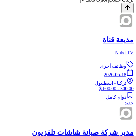
مذيعة قناة
Nabd TV
وظائف أخرى
2026-05-18
تركيا
-
اسطنبول
300.00 - 600.00 $
دوام كامل
جديد
مدير شركة صيانة شاشات تلفزيون