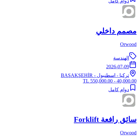
دوام كامل
مصمم داخلي
Orwood
الهندسة
2026-07-09
تركيا
-
اسطنبول
- BAŞAKŞEHİR
40,000.00 - 550,000.00 TL
دوام كامل
سائق رافعة Forklift
Orwood