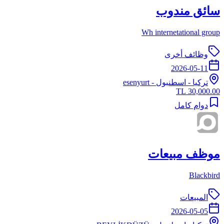
سائق مندوب
Wh internetational group
وظائف أخرى
2026-05-11
تركيا
-
اسطنبول
- esenyurt
30,000.00 TL
دوام كامل
موظف مبيعات
Blackbird
المبيعات
2026-05-05