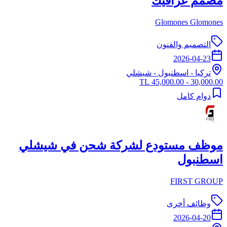
مصمم غرافيك
Glomones Glomones
التصميم والفنون
2026-04-23
تركيا
-
اسطنبول
- شيشلي
30,000.00 - 45,000.00 TL
دوام كامل
موظف مستودع لشركة شحن في شيشلي
اسطنبول
FIRST GROUP
وظائف أخرى
2026-04-20