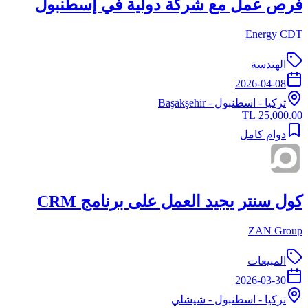
فرص عمل مع شركة دولية في إسطنبول
Energy CDT
الهندسة
2026-04-08
تركيا
-
اسطنبول
- Başakşehir
25,000.00 TL
دوام كامل
كول سنتر يجيد العمل على برنامج CRM
ZAN Group
المبيعات
2026-03-30
تركيا
-
اسطنبول
- شيشلي