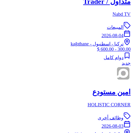
متداول / Trader
Nabd TV
المبيعات
2026-08-04
تركيا
-
اسطنبول
- kağıthane
300.00 - 600.00 $
دوام كامل
جديد
امين مستودع
HOLISTIC CORNER
وظائف أخرى
2026-08-03