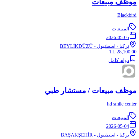
موظف مبيعات
Blackbird
المبيعات
2026-05-05
تركيا
-
اسطنبول
- BEYLİKDÜZÜ
28,100.00 TL
دوام كامل
موظف مبيعات / مستشار طبي
hd smile center
المبيعات
2026-05-04
تركيا
-
اسطنبول
- BAŞAKŞEHİR