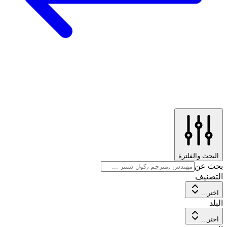
البحث والفلترة
بحث عن
التصنيف
اختر...
البلد
اختر...