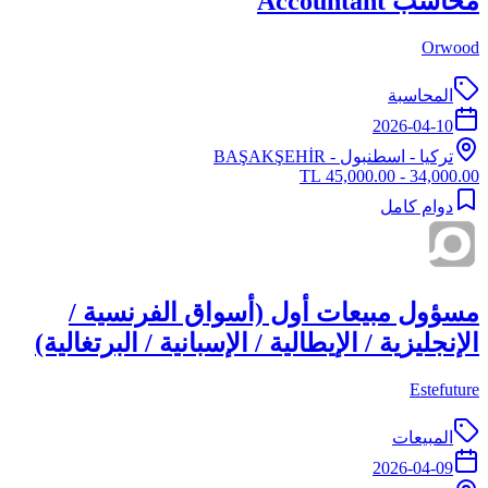
محاسب Accountant
Orwood
المحاسبة
2026-04-10
تركيا
-
اسطنبول
- BAŞAKŞEHİR
34,000.00 - 45,000.00 TL
دوام كامل
مسؤول مبيعات أول (أسواق الفرنسية /
الإنجليزية / الإيطالية / الإسبانية / البرتغالية)
Estefuture
المبيعات
2026-04-09