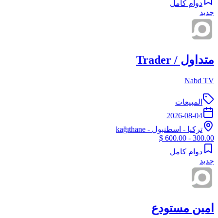
دوام كامل
جديد
متداول / Trader
Nabd TV
المبيعات
2026-08-04
تركيا
-
اسطنبول
- kağıthane
300.00 - 600.00 $
دوام كامل
جديد
امين مستودع