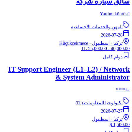
سائق سيارة شركة
Yardım köprüsü
المهن والخدمات الاجتماعية
2026-07-28
تركيا
-
اسطنبول
- Küçükçekmece
40,000.00 - 55,000.00 TL
دوام كامل
IT Support Engineer (L1–L2) / Network
& System Administrator
ist****
تكنولوجيا المعلومات (IT)
2026-07-27
تركيا
-
اسطنبول
1,500.00 $