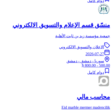
دوام كامل
منسّق قسم الإعلام والتسويق الالكتروني
جمعية مؤسسة زيد بن ثابت الأهلية
الاعلان والتسويق الالكتروني
2026-07-27
سوريا
-
دمشق
- دمشق
500.00 - 800.00 $
دوام كامل
محاسب مالي
Eid marble mermer madencilik