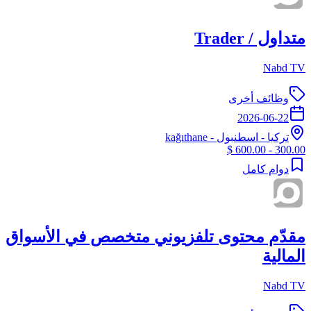
متداول / Trader
Nabd TV
وظائف أخرى
2026-06-22
تركيا
-
اسطنبول
- kağıthane
300.00 - 600.00 $
دوام كامل
مقدّم محتوى تلفزيوني متخصص في الأسواق
المالية
Nabd TV