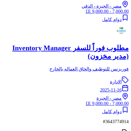
مصر
-
الجيزة
- الدقي
7,000.00 - 9,000.00 E£
دوام كامل
مطلوب فوراً للسفر Inventory Manager
(مدير مخزون)
فوربزنس للتوظيف وإلحاق العماله بالخارج
الإدارة
2025-11-16
مصر
-
الجيزة
7,000.00 - 9,000.00 E£
دوام كامل
#
3643774914