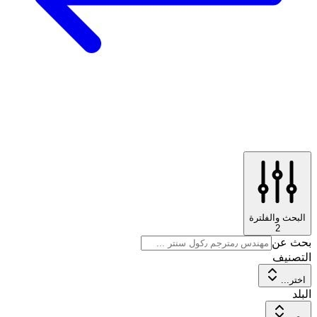
البحث والفلترة
2
بحث عن
التصنيف
اختر...
البلد
مصر