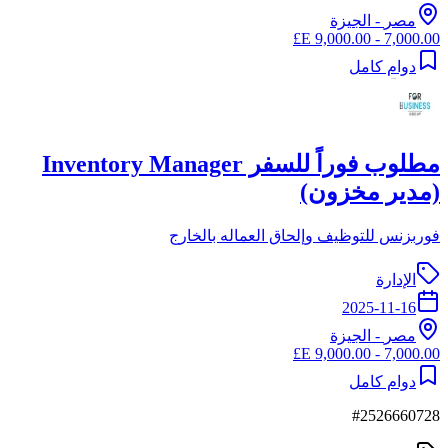
مصر
-
الجيزة
7,000.00 - 9,000.00 E£
دوام كامل
مطلوب فوراً للسفر Inventory Manager
(مدير مخزون)
فوربزنس للتوظيف وإلحاق العماله بالخارج
الإدارة
2025-11-16
مصر
-
الجيزة
7,000.00 - 9,000.00 E£
دوام كامل
#
2526660728