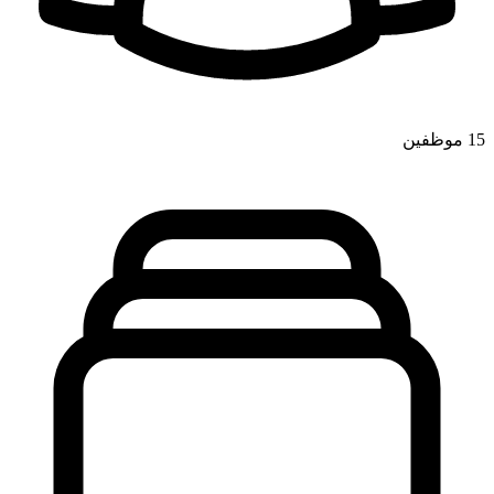
15
موظفين