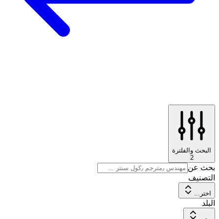
البحث والفلترة
2
بحث عن
التصنيف
اختر...
البلد
مصر