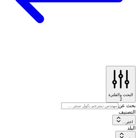
البحث والفلترة
2
بحث عن
التصنيف
اختر...
البلد
مصر