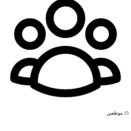
15
موظفين