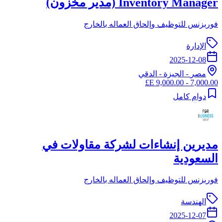
Inventory Manager (مدير مخزون)
فوربزنس للتوظيف وإلحاق العماله بالخارج
الإدارة
2025-12-08
مصر
-
الجيزة
- الدقي
7,000.00 - 9,000.00 E£
دوام كامل
مديرين إنشاءات لشركة مقاولات في
السعودية
فوربزنس للتوظيف وإلحاق العماله بالخارج
الهندسة
2025-12-07