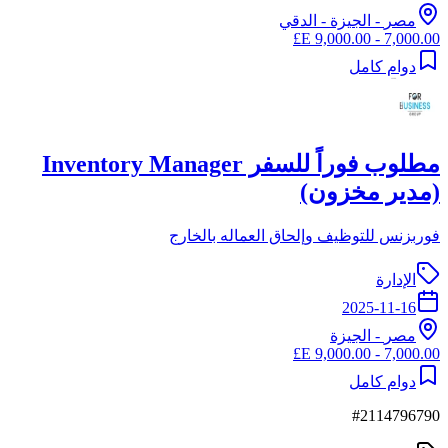
مصر
-
الجيزة
- الدقي
7,000.00 - 9,000.00 E£
دوام كامل
مطلوب فوراً للسفر Inventory Manager
(مدير مخزون)
فوربزنس للتوظيف وإلحاق العماله بالخارج
الإدارة
2025-11-16
مصر
-
الجيزة
7,000.00 - 9,000.00 E£
دوام كامل
#
2114796790