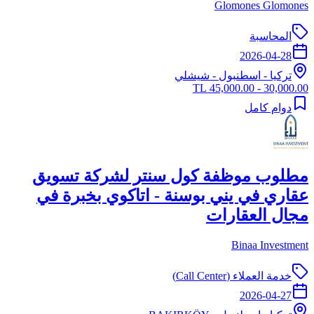
Glomones Glomones
المحاسبة
2026-04-28
تركيا
-
اسطنبول
- شيشلي
30,000.00 - 45,000.00 TL
دوام كامل
مطلوب موظفة كول سنتر لشركة تسويق
عقاري في يني بوسنة - اتاكوي بخبرة في
مجال العقارات
Binaa Investment
خدمة العملاء (Call Center)
2026-04-27