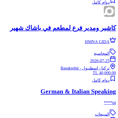
دوام كامل
كاشير ومدير فرع لمطعم في باشاك شهير
HMNA GIDA
المحاسبة
2026-07-25
تركيا
-
اسطنبول
- Başakşehir
40,000.00 TL
دوام كامل
German & Italian Speaking
ist****
المبيعات