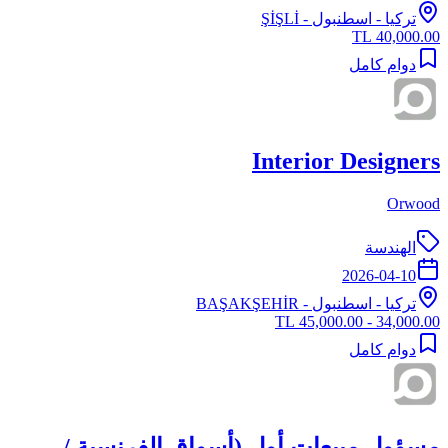
تركيا
-
اسطنبول
- ŞİŞLİ
40,000.00 TL
دوام كامل
Interior Designers
Orwood
الهندسة
2026-04-10
تركيا
-
اسطنبول
- BAŞAKŞEHİR
34,000.00 - 45,000.00 TL
دوام كامل
مسؤول مبيعات أول (أسواق الفرنسية /