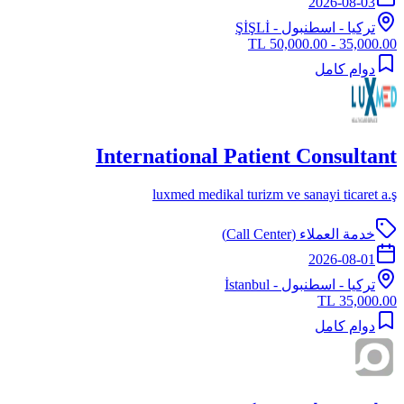
2026-08-03
تركيا
-
اسطنبول
- ŞİŞLİ
35,000.00 - 50,000.00 TL
دوام كامل
International Patient Consultant
luxmed medikal turizm ve sanayi ticaret a.ş
خدمة العملاء (Call Center)
2026-08-01
تركيا
-
اسطنبول
- İstanbul
35,000.00 TL
دوام كامل