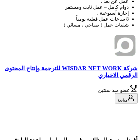
عمل عن بعد .
دوام كامل – عمل ثابت ومستقر
إجازة أسبوعية .
8 ساعات عمل فعلية يومياً
شفتات عمل ( صباحي ، مسائي )
شركة WISDAR NET WORK للترجمة وإنتاج المحتوى
الرقمي الاخباري
عضو
منذ سنتين
متابعة