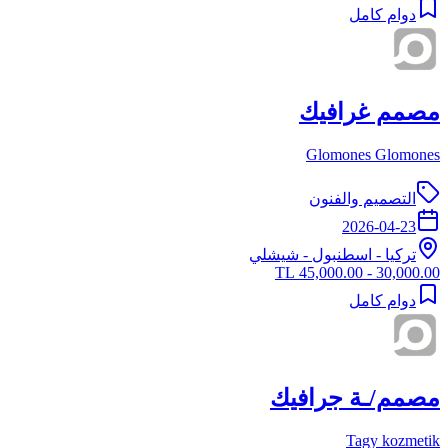
دوام كامل
مصمم غرافيك
Glomones Glomones
التصميم والفنون
2026-04-23
تركيا
-
اسطنبول
- شيشلي
30,000.00 - 45,000.00 TL
دوام كامل
مصمم/ـة جرافيك
Tagy kozmetik