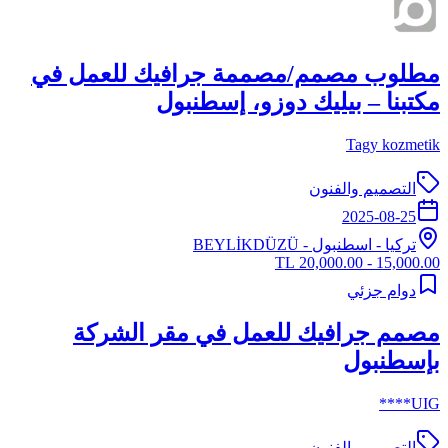
مطلوب مصمم/مصممة جرافيك للعمل في
مكتبنا – بيليك دوزو، إسطنبول
Tagy kozmetik
التصميم والفنون
2025-08-25
تركيا
-
اسطنبول
- BEYLİKDÜZÜ
15,000.00 - 20,000.00 TL
دوام جزئي
مصمم جرافيك للعمل في مقر الشركة
بإسطنبول
UIG****
التصميم والفنون