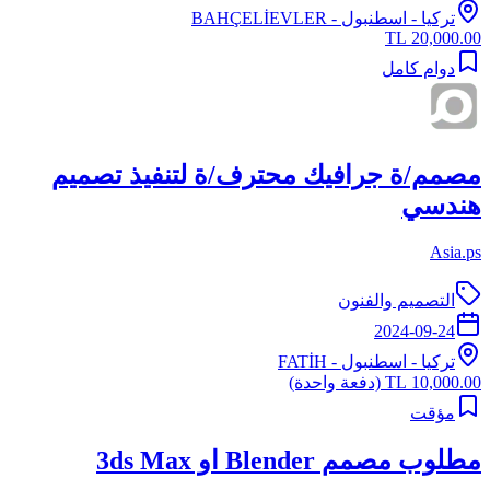
تركيا
-
اسطنبول
- BAHÇELİEVLER
20,000.00 TL
دوام كامل
مصمم/ة جرافيك محترف/ة لتنفيذ تصميم
هندسي
Asia.ps
التصميم والفنون
2024-09-24
تركيا
-
اسطنبول
- FATİH
10,000.00 TL
(دفعة واحدة)
مؤقت
مطلوب مصمم Blender او 3ds Max