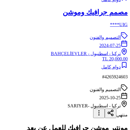
مصمم جرافيك وموشن
UIG****
التصميم والفنون
2024-07-25
تركيا
-
اسطنبول
- BAHÇELİEVLER
20,000.00 TL
دوام كامل
#
4265924603
التصميم والفنون
2025-10-25
تركيا
-
اسطنبول
-SARIYER
منتهي
مونتير موشن جرافيك للعمل عن بعد