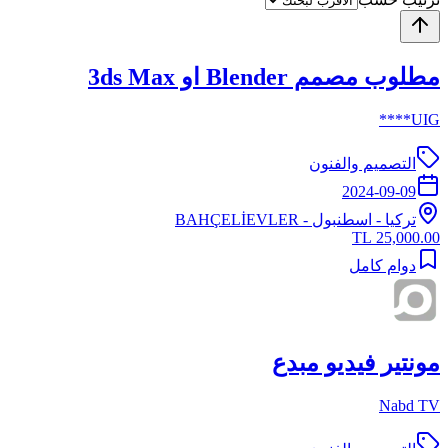
مطلوب مصمم Blender او 3ds Max
UIG****
التصميم والفنون
2024-09-09
تركيا
-
اسطنبول
- BAHÇELİEVLER
25,000.00 TL
دوام كامل
مونتير فيديو مبدع
Nabd TV