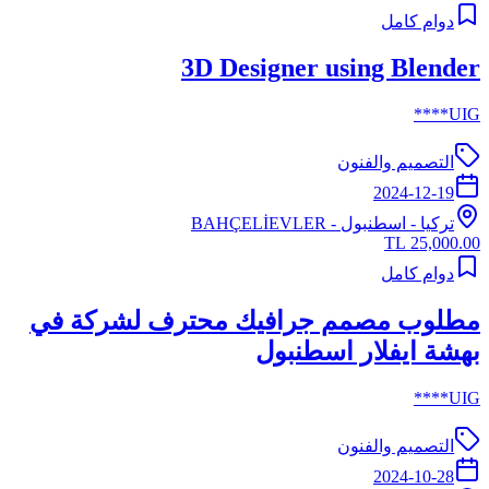
دوام كامل
3D Designer using Blender
UIG****
التصميم والفنون
2024-12-19
تركيا
-
اسطنبول
- BAHÇELİEVLER
25,000.00 TL
دوام كامل
مطلوب مصمم جرافيك محترف لشركة في
بهشة ايفلار اسطنبول
UIG****
التصميم والفنون
2024-10-28