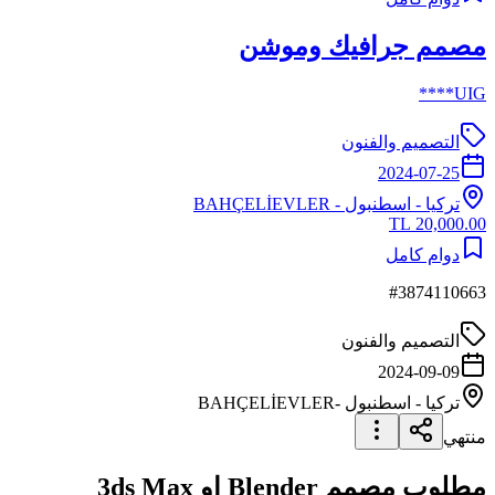
مصمم جرافيك وموشن
UIG****
التصميم والفنون
2024-07-25
تركيا
-
اسطنبول
- BAHÇELİEVLER
20,000.00 TL
دوام كامل
#
3874110663
التصميم والفنون
2024-09-09
تركيا
-
اسطنبول
-BAHÇELİEVLER
منتهي
مطلوب مصمم Blender او 3ds Max