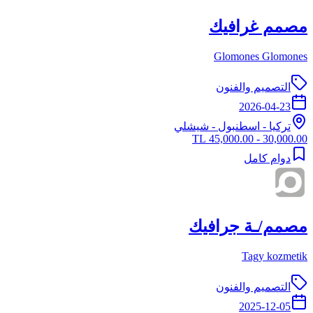
مصمم غرافيك
Glomones Glomones
التصميم والفنون
2026-04-23
تركيا
-
اسطنبول
- شيشلي
30,000.00 - 45,000.00 TL
دوام كامل
مصمم/ـة جرافيك
Tagy kozmetik
التصميم والفنون
2025-12-05