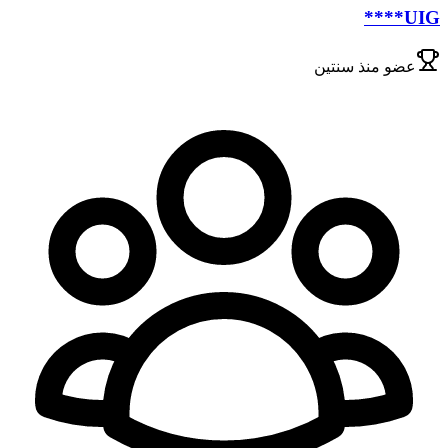
UIG****
عضو
منذ سنتين