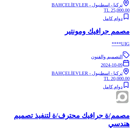
تركيا
-
اسطنبول
- BAHÇELİEVLER
25,000.00 TL
دوام كامل
مصمم جرافيك ومونتير
UIG****
التصميم والفنون
2024-10-09
تركيا
-
اسطنبول
- BAHÇELİEVLER
20,000.00 TL
دوام كامل
مصمم/ة جرافيك محترف/ة لتنفيذ تصميم
هندسي