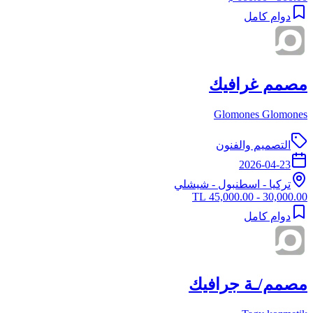
دوام كامل
مصمم غرافيك
Glomones Glomones
التصميم والفنون
2026-04-23
تركيا
-
اسطنبول
- شيشلي
30,000.00 - 45,000.00 TL
دوام كامل
مصمم/ـة جرافيك