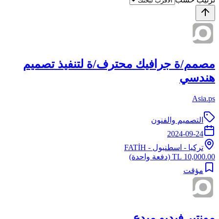
مصمم/ة جرافيك محترف/ة لتنفيذ تصميم
هندسي
Asia.ps
التصميم والفنون
2024-09-24
تركيا
-
اسطنبول
- FATİH
10,000.00 TL
(دفعة واحدة)
مؤقت
مونتير فيديو مبدع