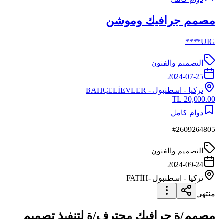
مصمم جرافيك وموشن
UIG****
التصميم والفنون
2024-07-25
تركيا
-
اسطنبول
- BAHÇELİEVLER
20,000.00 TL
دوام كامل
#
2609264805
التصميم والفنون
2024-09-24
تركيا
-
اسطنبول
-FATİH
منتهي
مصمم/ة جرافيك محترف/ة لتنفيذ تصميم