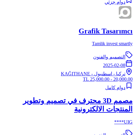
دوام جزئي
Grafik Tasarımcı
Tamlik invest smartly
التصميم والفنون
2025-02-08
تركيا
-
اسطنبول
- KAĞITHANE
20,000.00 - 25,000.00 TL
دوام كامل
مصمم 3D محترف في تصميم وتطوير
المنتجات الالكترونية
UIG****