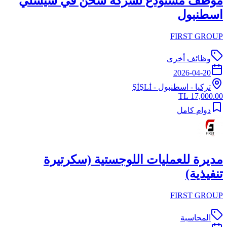
موظف مستودع لشركة شحن في شيشلي
اسطنبول
FIRST GROUP
وظائف أخرى
2026-04-20
تركيا
-
اسطنبول
- ŞİŞLİ
17,000.00 TL
دوام كامل
مديرة للعمليات اللوجستية (سكرتيرة
تنفيذية)
FIRST GROUP
المحاسبة