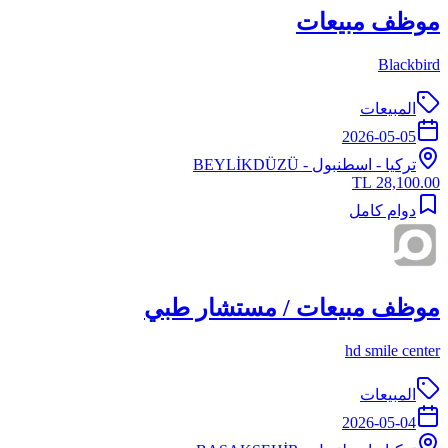
موظف مبيعات
Blackbird
المبيعات
2026-05-05
تركيا
-
اسطنبول
- BEYLİKDÜZÜ
28,100.00 TL
دوام كامل
موظف مبيعات / مستشار طبي
hd smile center
المبيعات
2026-05-04