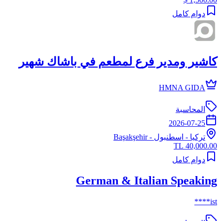
دوام كامل
كاشير ومدير فرع لمطعم في باشاك شهير
HMNA GIDA
المحاسبة
2026-07-25
تركيا
-
اسطنبول
- Başakşehir
40,000.00 TL
دوام كامل
German & Italian Speaking
ist****