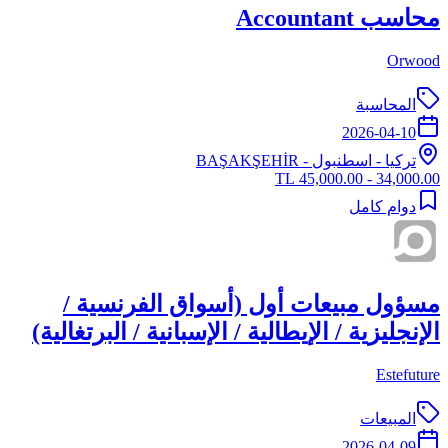
محاسب Accountant
Orwood
المحاسبة
2026-04-10
تركيا
-
اسطنبول
- BAŞAKŞEHİR
34,000.00 - 45,000.00 TL
دوام كامل
مسؤول مبيعات أول (أسواق الفرنسية /
الإنجليزية / الإيطالية / الإسبانية / البرتغالية)
Estefuture
المبيعات
2026-04-09