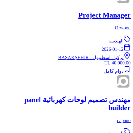
Project Manager
Orwood
الهندسة
2026-01-12
تركيا
-
اسطنبول
- BAŞAKŞEHİR
40,000.00 TL
دوام كامل
مهندس تصميم لوحات كهربائية panel
builder
c. pano