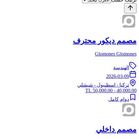
مصمم ديكور محترف
Glomones Glomones
الهندسة
2026-03-09
تركيا
-
اسطنبول
- شيشلي
40,000.00 - 50,000.00 TL
دوام كامل
مصمم داخلي