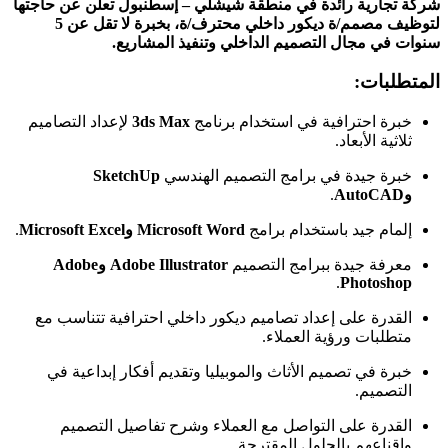
شركة تجارية رائدة في منطقة شيشلي – إسطنبول تعلن عن حاجتها
لتوظيف مصمم/ة ديكور داخلي محترف/ة، بخبرة لا تقل عن 5
سنوات في مجال التصميم الداخلي وتنفيذ المشاريع.
المتطلبات:
خبرة احترافية في استخدام برنامج
3ds Max
لإعداد التصاميم
ثلاثية الأبعاد.
خبرة جيدة في برامج التصميم الهندسي
SketchUp
وAutoCAD
.
إلمام جيد باستخدام برامج
Microsoft Word وMicrosoft Excel
.
معرفة جيدة ببرامج التصميم
Adobe Illustrator وAdobe
.
Photoshop
القدرة على إعداد تصاميم ديكور داخلي احترافية تتناسب مع
متطلبات ورؤية العملاء.
خبرة في تصميم الأثاث والموبيليا وتقديم أفكار إبداعية في
التصميم.
القدرة على التواصل مع العملاء وشرح تفاصيل التصميم
وإقناعهم بالحلول المقترحة.