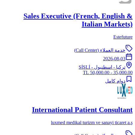
Sales Executive (French, English &
Italian Markets)
Estefuture
خدمة العملاء (Call Center)
2026-08-03
تركيا
-
اسطنبول
- ŞİŞLİ
35,000.00 - 50,000.00 TL
دوام كامل
International Patient Consultant
luxmed medikal turizm ve sanayi ticaret a.ş