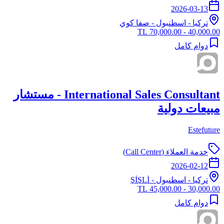
2026-03-13
تركيا
-
اسطنبول
- صفا كوي
40,000.00 - 70,000.00 TL
دوام كامل
International Sales Consultant - مستشار
مبيعات دولية
Estefuture
خدمة العملاء (Call Center)
2026-02-12
تركيا
-
اسطنبول
- ŞİŞLİ
30,000.00 - 45,000.00 TL
دوام كامل