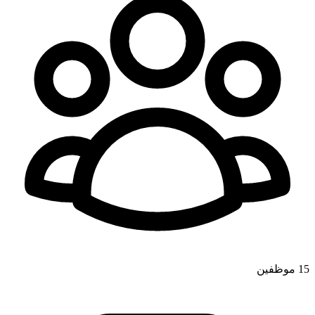
15
موظفين