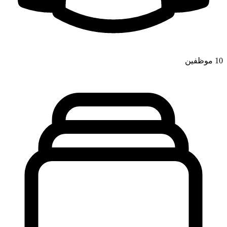
10
موظفين