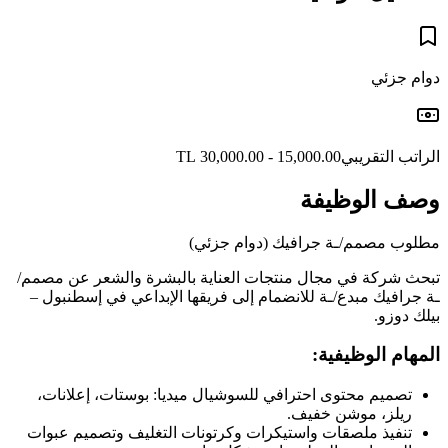
دوام جزئي
الراتب التقريبي
15,000.00 - 30,000.00 TL
وصف الوظيفة
مطلوب مصمم/ـة جرافيك (دوام جزئي)
تبحث شركة في مجال منتجات العناية بالبشرة والشعر عن مصمم/
ـة جرافيك مبدع/ـة للانضمام إلى فريقها الإبداعي في إسطنبول –
بيلك دوزو.
المهام الوظيفية:
تصميم محتوى احترافي للسوشيال ميديا: بوستات، إعلانات،
ريلز، موشن خفيف.
تنفيذ ملصقات واستيكرات وكرتونات التغليف وتصميم عبوات