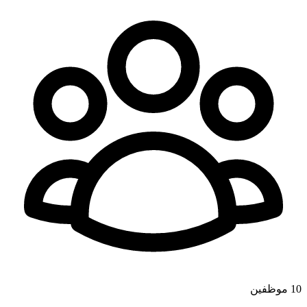
10
موظفين