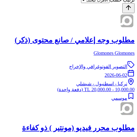
مطلوب وجه إعلامي / صانع محتوى (ذكر)
Glomones Glomones
التصوير الفوتوغرافي والإخراج
2026-06-02
تركيا
-
اسطنبول
- شيشلي
10,000.00 - 20,000.00 TL
(دفعة واحدة)
موسمي
مطلوب محرر فيديو (مونتير ) ذو كفاءة