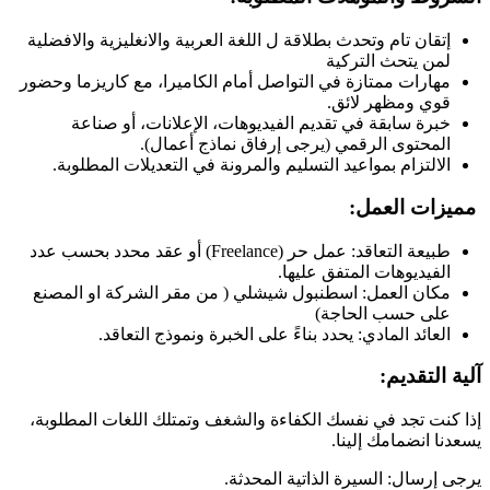
إتقان تام وتحدث بطلاقة ل اللغة العربية والانغليزية والافضلية
لمن يتحث التركية
مهارات ممتازة في التواصل أمام الكاميرا، مع كاريزما وحضور
قوي ومظهر لائق.
خبرة سابقة في تقديم الفيديوهات، الإعلانات، أو صناعة
المحتوى الرقمي (يرجى إرفاق نماذج أعمال).
الالتزام بمواعيد التسليم والمرونة في التعديلات المطلوبة.
مميزات العمل:
طبيعة التعاقد: عمل حر (Freelance) أو عقد محدد بحسب عدد
الفيديوهات المتفق عليها.
مكان العمل: اسطنبول شيشلي ( من مقر الشركة او المصنع
على حسب الحاجة)
العائد المادي: يحدد بناءً على الخبرة ونموذج التعاقد.
آلية التقديم:
إذا كنت تجد في نفسك الكفاءة والشغف وتمتلك اللغات المطلوبة،
يسعدنا انضمامك إلينا.
يرجى إرسال: السيرة الذاتية المحدثة.