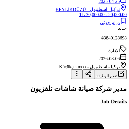
2025-04-25
تركيا
-
اسطنبول
- BEYLİKDÜZÜ
20,000.00 - 30,000.00 TL
دوام جزئي
جديد
#
3840128698
الإدارة
2026-08-06
تركيا
-
اسطنبول
-Küçükçekmece
تقدم للوظيفة
مدير شركة صيانة شاشات تلفزيون
Job Details