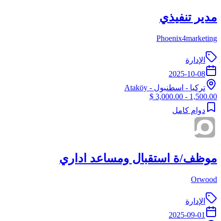
مدير تنفيذي
Phoenix4marketing
الإدارة
2025-10-08
تركيا
-
اسطنبول
- Ataköy
1,500.00 - 3,000.00 $
دوام كامل
موظف/ة استقبال ومساعد اداري
Orwood
الإدارة
2025-09-01