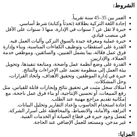
الشروط:
العمر بين 35–45 سنة تقريباً.
إجادة اللغة التركية بطلاقة (تحدثاً وكتابة) شرط أساسي.
خبرة لا تقل عن 7 سنوات في الإدارة، منها 3 سنوات على الأقل
في منصب قيادي.
خبرة عملية ومعرفة جيدة بالسوق التركي وآليات العمل فيه.
القدرة على استقطاب وتوظيف الكفاءات المناسبة، وبناء وإدارة
فرق عمل فعّالة، بما يشمل الفنيين، والسائقين، وموظفي خدمة
العملاء، والإداريين.
القدرة على وضع أنظمة عمل واضحة، ومتابعة تنفيذها، وتحويل
بيئة العمل إلى منظومة تعتمد على الإجراءات والنتائج.
خبرة في إدارة الموظفين، وتحقيق الأهداف، واتخاذ القرارات،
وحل المشكلات.
امتلاك سجل مثبت في تحقيق نتائج وإنجازات قابلة للقياس، مثل
رفع المبيعات، أو تحسين الإنتاجية، أو بناء فرق عمل ناجحة، مع
إمكانية تقديم مراجع مهنية عند الطلب.
إجادة استخدام الحاسوب وإعداد التقارير وتحليل البيانات.
النزاهة، والأمانة، والانضباط، والمحافظة على أسرار الشركة.
يُفضل وجود خبرة في قطاع الصيانة أو الخدمات الفنية.
غير مدخن، ومستعد للعمل الإضافي عند الحاجة.
المزايا: